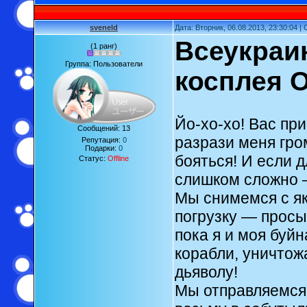
sveneld
Дата: Вторник, 06.08.2013, 23:30:04 
Всеукраи
(1 ранг)
Группа: Пользователи
косплея 
Йо-хо-хо! Вас пр
Сообщений:
13
разрази меня гро
Репутация:
0
Подарки:
0
бояться! И если 
Статус:
Offline
слишком сложно —
Мы снимемся с яко
погрузку — просы
пока я и моя буй
корабли, уничтож
дьяволу!
Мы отправляемся 