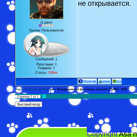
не открывается.
(1 ранг)
Группа: Пользователи
Сообщений:
1
Репутация:
0
Подарки:
0
Статус:
Offline
Форум
»
Япония
»
Новости
»
Всеукраинский фестиваль косплея ОТОБЭ - 2013
1
Страница
1
из
1
Copyright
Asa n