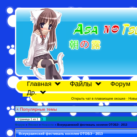
Файлы
Главная
Форум
Др.
Открыть чат в плавающем окошке
·
Новы
Популярные темы
1
Страница
1
из
1
Форум
»
Япония
»
Новости
»
Всеукраинский фестиваль косплея ОТОБЭ - 2013
Всеукраинский фестиваль косплея ОТОБЭ - 2013