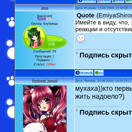
Jima
Дата: Вторник, 14.04.2009, 22:40:08 
Quote
(
EmiyaShiro
[pasocom]
Имейте в виду, что,
Группа: Клубовцы
реакции и отсутстви
Сообщений:
69
Подпись скрыт
Репутация:
2
Подарки:
1
Статус:
Offline
Redhead_kawaii
Дата: Четверг, 13.08.2009, 14:09:19 
мухаха))кто перв
жить надоело?)
Подпись скрыт