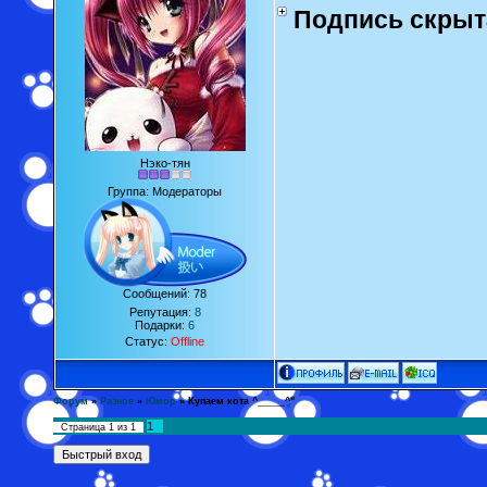
Подпись скрыт
Нэко-тян
Группа: Модераторы
Сообщений:
78
Репутация:
8
Подарки:
6
Статус:
Offline
Форум
»
Разное
»
Юмор
»
Купаем кота ^_____^"
1
Страница
1
из
1