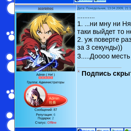
scorpinoc
Дата: Понедельник, 13.04.2009, 21:
..........
1. ...ни мну ни 
таки выйдет то н
2. уж поверте р
за 3 секунды))
3.....Доооо мест
Подпись скры
Admin ( Ня! )
Группа: Администраторы
Сообщений:
87
Репутация:
6
Подарки:
2
Статус:
Offline