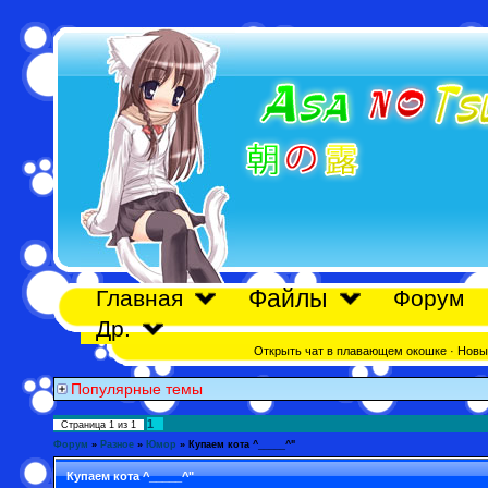
Файлы
Главная
Форум
Др.
Открыть чат в плавающем окошке
·
Новы
Популярные темы
1
Страница
1
из
1
Форум
»
Разное
»
Юмор
»
Купаем кота ^_____^"
Купаем кота ^_____^"