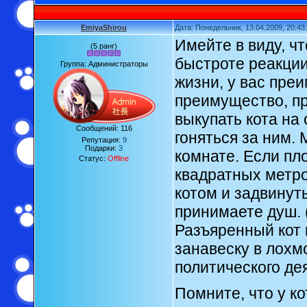
EmiyaShirou
Дата: Понедельник, 13.04.2009, 20:4
Имейте в виду, чт
(5 ранг)
быстроте реакции
Группа: Администраторы
жизни, у вас пре
преимущество, пр
выкупать кота на
Сообщений:
116
гоняться за ним.
Репутация:
9
Подарки:
3
комнате. Если пл
Статус:
Offline
квадратных метро
котом и задвинут
принимаете душ. 
Разъяренный кот
занавеску в лохм
политического дея
Помните, что у ко