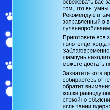
освежевать вас з
том, что вы умны 
Рекомендую в кач
заправленный в в
пуленепробиваем
Приготовьте все з
полотенце, когда 
Заблаговременно 
шампунь находитс
можете достать п
Захватите кота в
собираетесь отнес
обратит внимания
кошки равнодушны
спокойно объясни
испытании ядерно