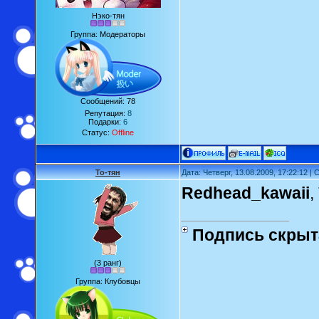
Нэко-тян
Группа: Модераторы
Сообщений:
78
Репутация:
8
Подарки:
6
Статус:
Offline
То-тян
Дата: Четверг, 13.08.2009, 17:22:12 
Redhead_kawaii
,
Подпись скрыт
(3 ранг)
Группа: Клубовцы