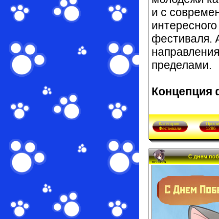
и с совреме
интересного
фестиваля. 
направления
пределами.
Концепция 
Категория:
Просм
Фестивали
1286
С днем поб