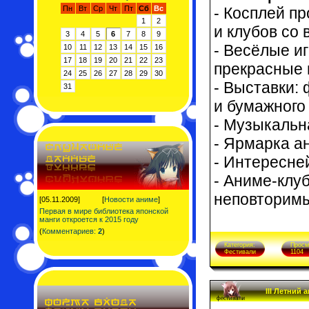
Пн
Вт
Ср
Чт
Пт
Сб
Вс
- Косплей п
1
2
и клубов со 
3
4
5
6
7
8
9
- Весёлые и
10
11
12
13
14
15
16
17
18
19
20
21
22
23
прекрасные 
24
25
26
27
28
29
30
- Выставки:
31
и бумажного
- Музыкальн
- Ярмарка а
- Интересне
- Аниме-клу
неповторим
[05.11.2009]
[
Новости аниме
]
Первая в мире библиотека японской
манги откроется к 2015 году
(
Комментариев:
2
)
Категория:
Просм
Фестивали
1104
III Летний 