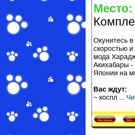
Место:
Компле
Окунитесь в
скоростью и
мода Харадж
Акихабары -
Японии на 
Вас ждут:
~ коспл
...
Чи
Категория:
Просм
Фестивали
849