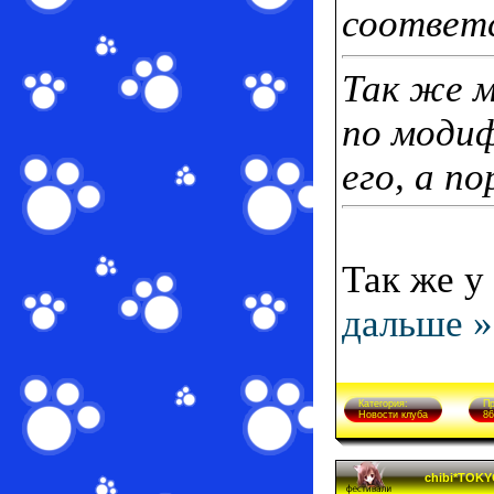
соответ
Так же 
по модиф
его, а п
Так же у
дальше »
Категория:
Пр
Новости клуба
86
chibi*TOK