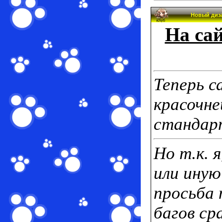
Новый диза
На сай
Теперь с
красочне
стандар
Но т.к. 
или иную
просьба 
багов ср