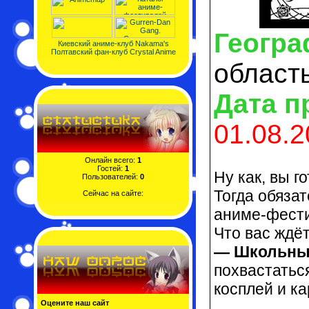
Геогра
Киевский аниме-клуб Nakama's
Полтавский фан-клуб Crystal Anime
област
Дата п
01.08.2
Онлайн всего:
1
Гостей:
1
Ну как, вы 
Пользователей:
0
Тогда обяза
Сейчас на сайте:
аниме-фести
Что вас ждё
— Школьный
похвастатьс
косплей и к
Оцените наш сайт