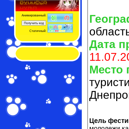
Геогра
Анимированный:
област
Статичный:
Дата п
11.07.2
Место 
туристи
Днепро
Цель фести
молодежи ка