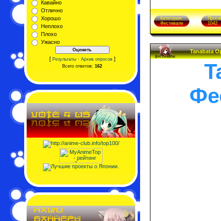
Кавайно
Отлично
Хорошо
Категория:
Просм
Фестивали
1042
Неплохо
Плохо
Ужасно
Tanabata O
[
·
]
Результаты
Архив опросов
T
Всего ответов:
162
Фе