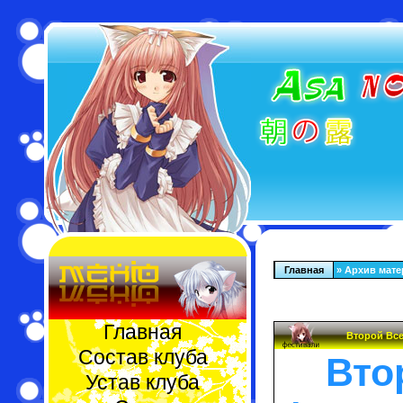
Главная
»
Архив мате
Главная
Второй Все
Состав клуба
Вто
Устав клуба