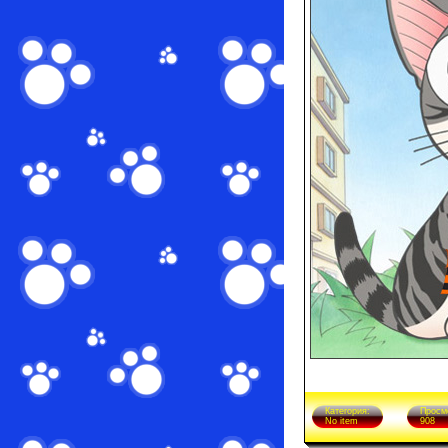
Категория:
Просм
No item
908