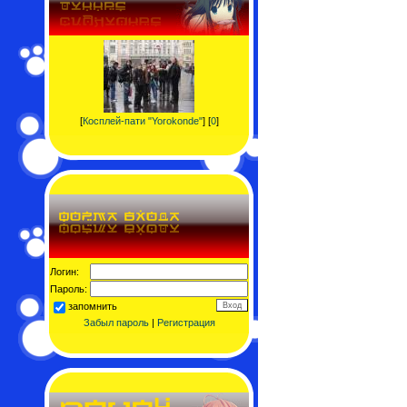
[
Косплей-пати "Yorokonde"
] [
0
]
Логин:
Пароль:
запомнить
Забыл пароль
|
Регистрация