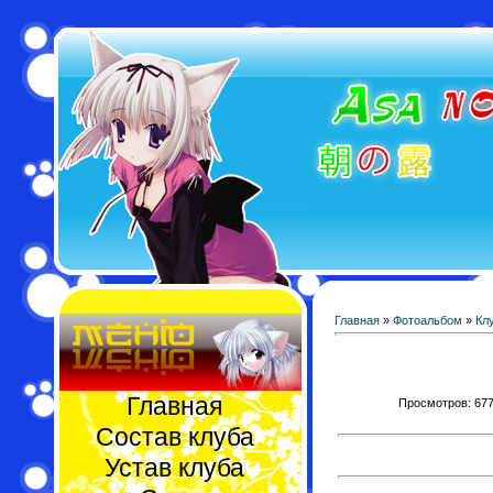
Главная
»
Фотоальбом
»
Кл
Главная
Просмотров: 677 
Состав клуба
Устав клуба