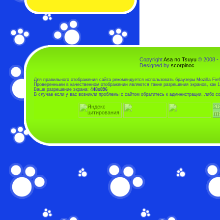
Copyright
Asa no Tsuyu
© 2008 -
Designed by
scorpinoc
Для правильного отображения сайта рекомендуется использовать браузеры Mozilla Fiefo
Проверенными в качественном отображении являются такие разрешения экранов, как 1
Ваше разрешение экрана:
448x896
В случае если у вас возникли проблемы с сайтом обратитесь к администрации, либо 