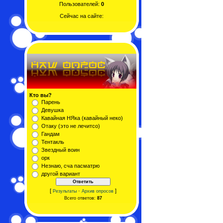
Пользователей:
0
Сейчас на сайте:
Кто вы?
Парень
Девушка
Кавайная НЯка (кавайный неко)
Отаку (это не лечитсо)
Гандам
Тентакль
Звездный воин
орк
Незнаю, сча пасматрю
другой вариант
[
·
]
Результаты
Архив опросов
Всего ответов:
87