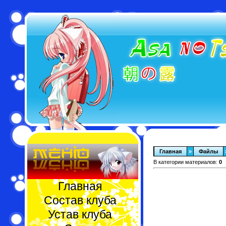
Главная
»
Файлы
В категории материалов:
0
Главная
Состав клуба
Устав клуба