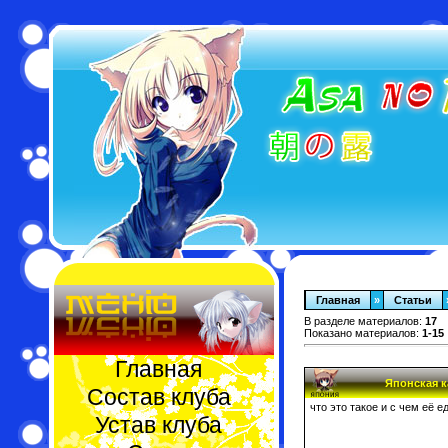
Главная
»
Статьи
В разделе материалов:
17
Показано материалов:
1-15
Главная
Японская 
Состав клуба
что это такое и с чем её е
Устав клуба