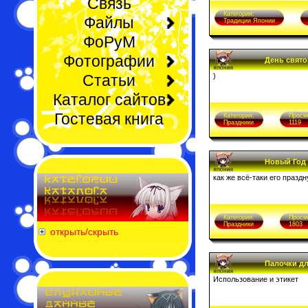
Связь
Категория:
Файлы
Традиции Японии
ФоРуМ
Фотографии
День свято
Статьи
)
Каталог сайтов
Гостевая книга
Категория:
Просм
Праздники
1119
Новый Год
как же всё-таки его празд
Категория:
Просм
Праздники
1803
открыть/скрыть
Палочки д
Использование и этикет