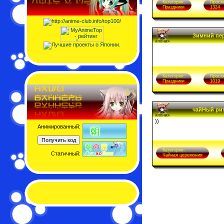
Категория:
Просм
Праздники
1324
Зимний пер
Категория:
Просм
Праздники
1019
чайHый ри
))
Анимированный:
Категория:
Статичный:
Чайная церемония