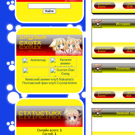
Категория:
Просм
Бэнто
3109
История
Категория:
Просм
Бэнто
1144
Понятие
Киевский аниме-клуб Nakama's
Полтавский фан-клуб Crystal Anime
Категория:
Просм
Бэнто
916
Зимний пер
Онлайн всего:
1
Гостей:
1