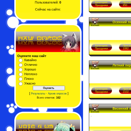
Пользователей:
0
Категория:
Просм
Праздники
950
Сейчас на сайте:
Осенний пе
Категория:
Просм
Праздники
1082
Оцените наш сайт
Кавайно
Отлично
Летний пер
Хорошо
Неплохо
Плохо
Ужасно
Категория:
Просм
Праздники
2102
[
·
]
Результаты
Архив опросов
Всего ответов:
162
Весенний 
.