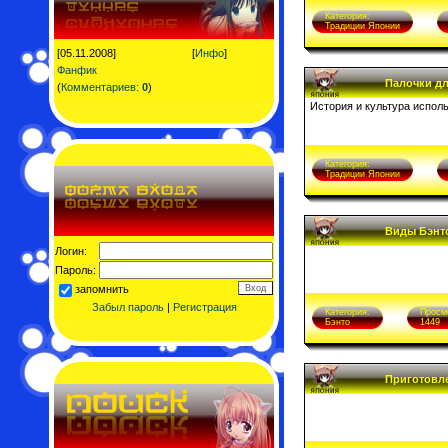
Категория:
Традиции Японии
[05.11.2008]
[
Инфо
]
Фанфик
Палочки д
(
Комментариев:
0
)
История и культура испол
Категория:
Традиции Японии
Виды Бэнт
Логин:
Пароль:
запомнить
Забыл пароль
|
Регистрация
Категория:
Просм
Бэнто
1449
Приготовл