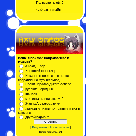
Пользователей:
0
Сейчас на сайте:
Ваше любимое направление в
музыке?
J-rock, J-pop
Японский фольклор
Няканье (поверте это целое
направление музыкальное)
Песни народов дикого севера
русские народные
шансон
моя игра на волынке ^_^
Жанна Агузарова рулит
зависит от наличия травы у меня в
кармане
другой вариант
[
·
]
Результаты
Архив опросов
Всего ответов:
56