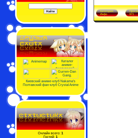
Категория:
Просм
Инфо
971
Киевский аниме-клуб Nakama's
Полтавский фан-клуб Crystal Anime
Онлайн всего:
1
Гостей:
1