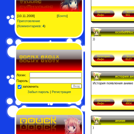
Категория:
Просм
Инфо
941
[10.11.2008]
[
Бэнто
]
Приготовление
(
Комментариев:
4
)
особeHHос
))
Категория:
Просм
Инфо
6127
Логин:
история а
Пароль:
История появления аниме 
запомнить
Забыл пароль
|
Регистрация
Категория:
Просм
Инфо
4804
аниме
)