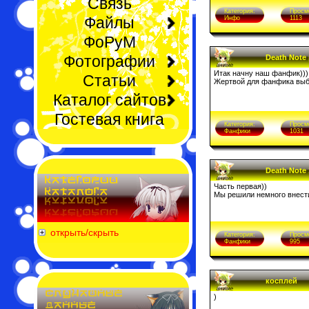
Связь
Категория:
Просм
Файлы
Инфо
1113
ФоРуМ
Фотографии
Death Note 
Итак начну наш фанфик)))
Статьи
Жертвой для фанфика выб
Каталог сайтов
Гостевая книга
Категория:
Просм
Фанфики
1031
Death Note 
Часть первая))
Мы решили немного внести
открыть/скрыть
Категория:
Просм
Фанфики
995
косплeй
)