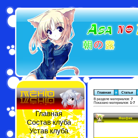
Главная
»
Статьи
В разделе материалов:
7
Показано материалов:
1-7
Главная
Фанфик
Состав клуба
Устав клуба