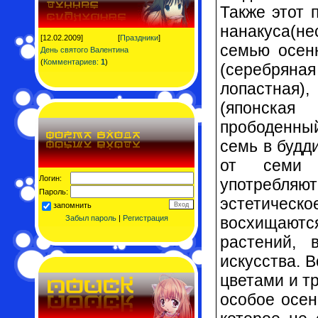
Также этот 
нанакуса(не
[12.02.2009]
[
Праздники
]
семью осен
День святого Валентина
(
Комментариев:
1
)
(серебряна
лопастная),
(японская 
прободенный
семь в будд
от семи 
Логин:
употребляю
Пароль:
эстетическ
запомнить
восхищаютс
Забыл пароль
|
Регистрация
растений, 
искусства. 
цветами и т
особое осен