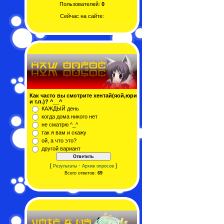
Пользователей:
0
Сейчас на сайте:
Как часто вы смотрите хентай(яой,юри
и т.п.)? ^__^
КАЖДЫЙ день
когда дома никого нет
не сматрю ^_^
так я вам и скажу
ой, а что это?
другой вариант
[
·
]
Результаты
Архив опросов
Всего ответов:
69