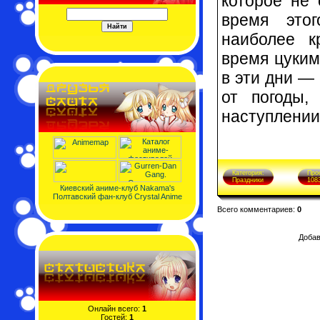
которое не 
время этог
наиболее к
время цуки
в эти дни —
от погоды,
наступлении
Категория:
Про
Праздники
108
Киевский аниме-клуб Nakama's
Полтавский фан-клуб Crystal Anime
Всего комментариев:
0
Добав
Онлайн всего:
1
Гостей:
1