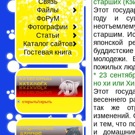
Связь
старших (Кэй
Этот госуд
Файлы
году и су
ФоРуМ
неотъемлему
Фотографии
старшим. Ис
Статьи
японской р
Каталог сайтов
буддистские
Гостевая книга
молодежи. 
пожилых люд
* 23 сентяб
но хи или Хи
Этот госуд
весеннего р
открыть/скрыть
так же отр
изменений. 
и тем, что 
и домашним