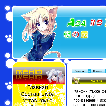
Главная
»
Статьи
Фанфик
Главная
Фанфик (также фэ
Состав клуба
литература) — 
Устав клуба
произведений иск
слова), производ