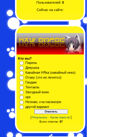
Пользователей:
0
Сейчас на сайте:
Кто вы?
Парень
Девушка
Кавайная НЯка (кавайный неко)
Отаку (это не лечитсо)
Гандам
Тентакль
Звездный воин
орк
Незнаю, сча пасматрю
другой вариант
[
·
]
Результаты
Архив опросов
Всего ответов:
87