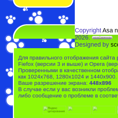
Copyright
Asa n
2026.
Designed by
sc
Для правильного отображения сайта 
Fiefox (версии 3 и выше) и Opera (вер
Проверенными в качественном отобр
как 1024x768, 1280x1024 и 1440x900.
Ваше разрешение экрана:
448x896
В случае если у вас возникли пробле
либо сообщение о проблеме в соотве