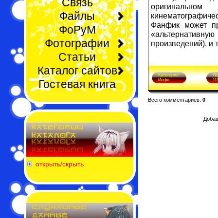
Связь
оригинальном 
Файлы
кинематографичес
Фанфик может пр
ФоРуМ
«альтернативну
Фотографии
произведений), и 
Статьи
Каталог сайтов
Категория:
Пр
Инфо
11
Гостевая книга
Всего комментариев:
0
Добав
открыть/скрыть