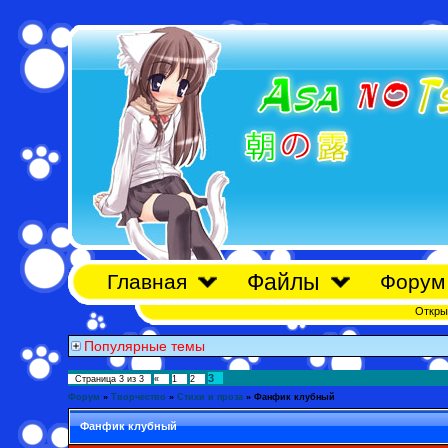
Файлы
Главная
Форум
Откры
Популярные темы
3
Страница
3
из
3
«
1
2
Форум
»
Творчество
»
Стихи и проза
»
Фанфик клубный
Фанфик клубный