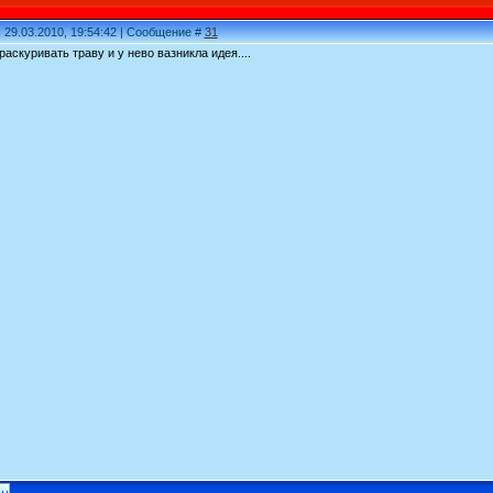
 29.03.2010, 19:54:42 | Сообщение #
31
раскуривать траву и у нево вазникла идея....