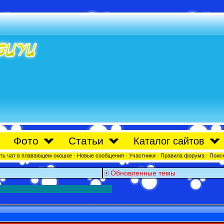
Фото
Статьи
Каталог сайтов
ть чат в плавающем окошке
·
Новые сообщения
·
Участники
·
Правила форума
·
Поис
Обновленные темы