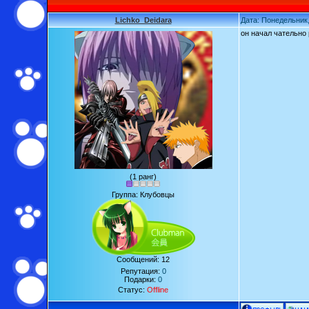
Lichko_Deidara
Дата: Понедельник,
он начал чательно 
(1 ранг)
Группа: Клубовцы
Сообщений:
12
Репутация:
0
Подарки:
0
Статус:
Offline