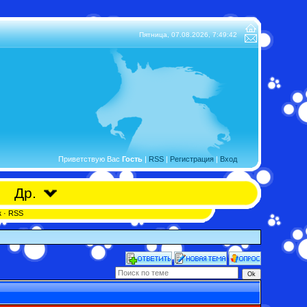
Пятница, 07.08.2026,
7:49:42
Приветствую Вас
Гость
|
RSS
|
Регистрация
|
Вход
Др.
к
·
RSS