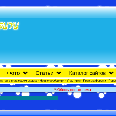
Фото
Статьи
Каталог сайтов
ть чат в плавающем окошке
·
Новые сообщения
·
Участники
·
Правила форума
·
Поис
Обновленные темы