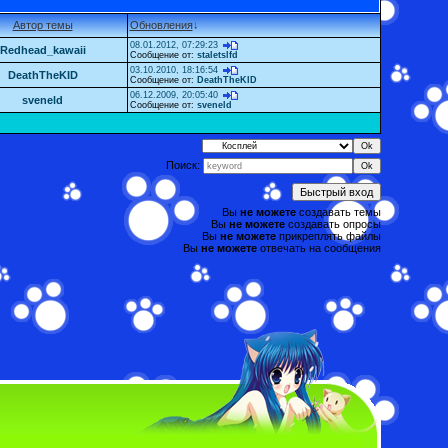
Автор темы
Обновления
↓
08.01.2012, 07:29:23
Redhead_kawaii
Сообщение от:
staletslfd
03.10.2010, 18:16:54
DeathTheKID
Сообщение от:
DeathTheKID
06.12.2009, 20:05:40
sveneld
Сообщение от:
sveneld
Поиск:
Вы
не можете
создавать темы
Вы
не можете
создавать опросы
Вы
не можете
прикреплять файлы
Вы
не можете
отвечать на сообщения