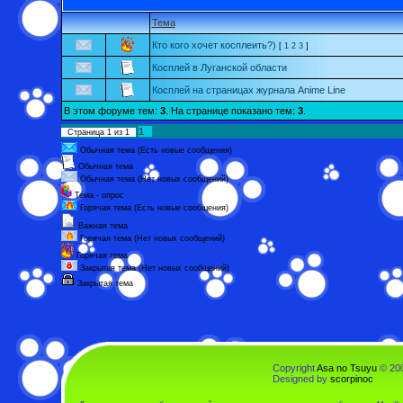
Тема
Кто кого хочет косплеить?)
[
1
2
3
]
Косплей в Луганской области
Косплей на страницах журнала Anime Line
В этом форуме тем:
3
. На странице показано тем:
3
.
1
Страница
1
из
1
Обычная тема (Есть новые сообщения)
Обычная тема
Обычная тема (Нет новых сообщений)
Тема - опрос
Горячая тема (Есть новые сообщения)
Важная тема
Горячая тема (Нет новых сообщений)
Горячая тема
Закрытая тема (Нет новых сообщений)
Закрытая тема
Copyright
Asa no Tsuyu
© 200
Designed by
scorpinoc