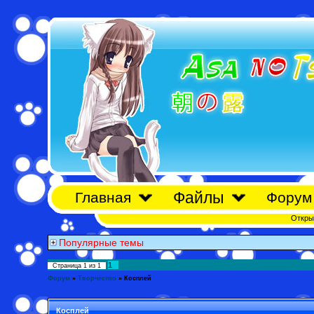
Файлы
Главная
Форум
Откры
Популярные темы
1
Страница
1
из
1
Форум
»
Творчество
»
Косплей
Косплей