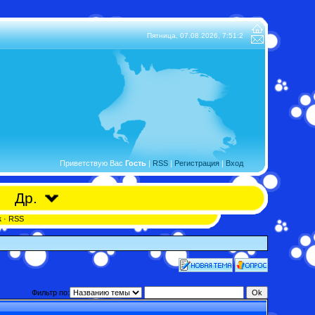
Пятница, 07.08.2026,
7:51:2
Приветствую Вас
Гость
|
RSS
|
Регистрация
|
Вход
Др.
к
·
RSS
Фильтр по: