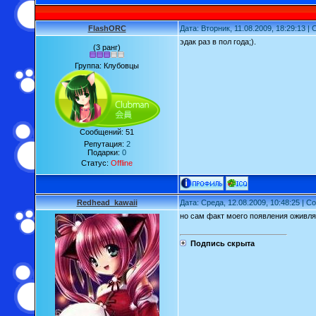
FlashORC
Дата: Вторник, 11.08.2009, 18:29:13 
эдак раз в пол года;).
(3 ранг)
Группа: Клубовцы
Сообщений:
51
Репутация:
2
Подарки:
0
Статус:
Offline
Redhead_kawaii
Дата: Среда, 12.08.2009, 10:48:25 | 
но сам факт моего появления оживл
Подпись скрыта