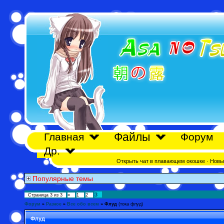
Файлы
Главная
Форум
Др.
Открыть чат в плавающем окошке
·
Новы
Популярные темы
3
Страница
3
из
3
«
1
2
Форум
»
Разное
»
Все обо всем
»
Флуд
(тока флуд)
Флуд