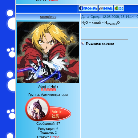
scorpinoc
Дата: Среда, 12.08.2009, 13:14:14 
H
O +
кавай
= H
O
2
nya-nya
Подпись скрыта
Admin ( Ня! )
Группа: Администраторы
Сообщений:
87
Репутация:
6
Подарки:
2
Статус:
Offline