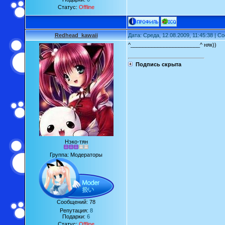
Статус:
Offline
Redhead_kawaii
Дата: Среда, 12.08.2009, 11:45:38 | 
^_______________________^ няк))
Подпись скрыта
Нэко-тян
Группа: Модераторы
Сообщений:
78
Репутация:
8
Подарки:
6
Статус:
Offline