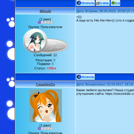
Mitsuki
Дата: Вторник, 06.04.2010, 10:50:15 
=)))
(1 ранг)
А еще есть Ню Ню Ню=)) (это я содр
Группа: Пользователи
Сообщений:
12
Репутация:
0
Подарки:
0
Статус:
Offline
СашаSeeZis
Дата: Воскресенье, 02.04.2017, 18:19
Какие любите мультики? Наша студи
улучшению сайта: https://seeziskids.co
(1 ранг)
Группа: Пользователи