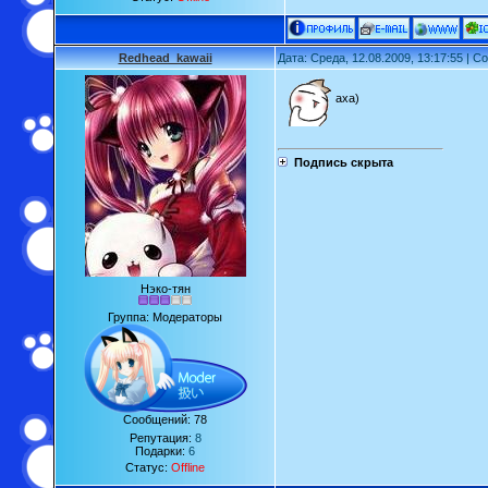
Redhead_kawaii
Дата: Среда, 12.08.2009, 13:17:55 | 
аха)
Подпись скрыта
Нэко-тян
Группа: Модераторы
Сообщений:
78
Репутация:
8
Подарки:
6
Статус:
Offline