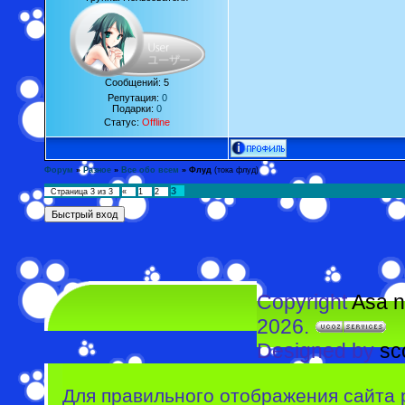
Сообщений:
5
Репутация:
0
Подарки:
0
Статус:
Offline
Форум
»
Разное
»
Все обо всем
»
Флуд
(тока флуд)
3
Страница
3
из
3
«
1
2
Copyright
Asa n
2026.
Designed by
sc
Для правильного отображения сайта 