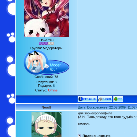
Нэко-тян
Группа: Модераторы
Сообщений:
78
Репутация:
8
Подарки:
6
Статус:
Offline
Nerull
Дата: Воскресенье, 22.02.2009, 11:02
для зоонекропеофила
(З.Ы. Тань,походу это твоя судьба в 
смеюсь
Подпись скрыта