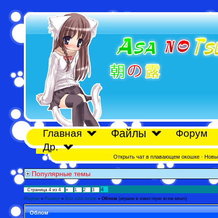
Файлы
Главная
Форум
Др.
Открыть чат в плавающем окошке
·
Новы
Популярные темы
4
Страница
4
из
4
«
1
2
3
Форум
»
Разное
»
Все обо всем
»
Облом
(играем в известную всем вешч)
Облом