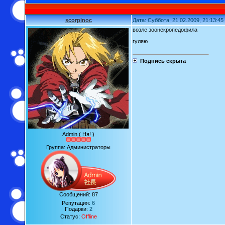
scorpinoc
Дата: Суббота, 21.02.2009, 21:13:4
возле зоонекропедофила
гуляю
Подпись скрыта
Admin ( Ня! )
Группа: Администраторы
Сообщений:
87
Репутация:
6
Подарки:
2
Статус:
Offline