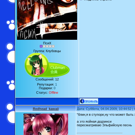
ПсиХ
Группа: Клубовцы
Сообщений:
12
Репутация:
1
Подарки:
0
Статус:
Offline
Redhead_kawaii
Дата: Суббота, 04.04.2009, 10:44:52 
"блин,я в ступоре,ну что может быть
а это яойная додзинси
пересматриваю Эльфийскую песнь