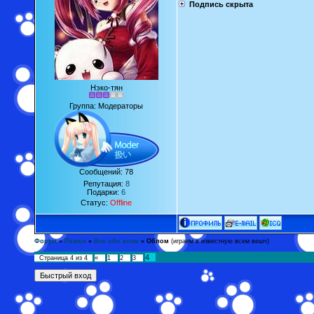
Подпись скрыта
Нэко-тян
Группа: Модераторы
Сообщений:
78
Репутация:
8
Подарки:
6
Статус:
Offline
Форум
»
Разное
»
Все обо всем
»
Облом
(играем в известную всем вешч)
4
Страница
4
из
4
«
1
2
3