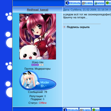
Redhead_kawaii
Дата: Суббота, 21.02.2009, 21:16:34 
а рядом всё тот же зоонекропедофил
брынчу на гитаре...
Подпись скрыта
Нэко-тян
Группа: Модераторы
Сообщений:
78
Репутация:
8
Подарки:
6
Статус:
Offline