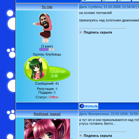
То-тян
Дата: Суббота, 21.02.2009, 21:56:00 
на основе тентаклей
прикалуюсь над золотыми драконами
Подпись скрыта
(3 ранг)
Группа: Клубовцы
Сообщений:
41
Репутация:
4
Подарки:
0
Статус:
Offline
Redhead_kawaii
Дата: Воскресенье, 22.02.2009, 10:59
а тут оп-и они прикалываются над то
учусь готовить бенто...
Подпись скрыта