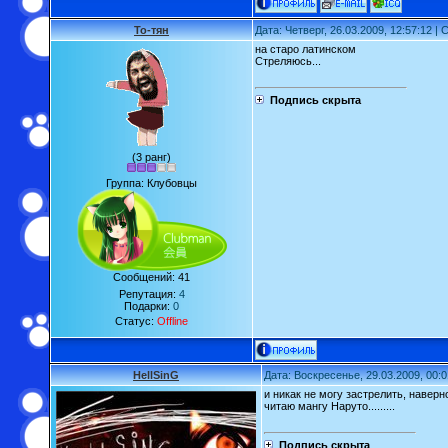
То-тян
Дата: Четверг, 26.03.2009, 12:57:12 
на старо латинском
Стреляюсь...
Подпись скрыта
(3 ранг)
Группа: Клубовцы
Сообщений:
41
Репутация:
4
Подарки:
0
Статус:
Offline
HellSinG
Дата: Воскресенье, 29.03.2009, 00:
и никак не могу застрелить, наверно
читаю мангу Наруто.........
Подпись скрыта