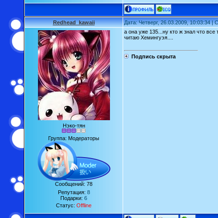
Redhead_kawaii
Дата: Четверг, 26.03.2009, 10:03:34 
а она уже 135...ну кто ж знал что все
читаю Хемингуэя....
Подпись скрыта
Нэко-тян
Группа: Модераторы
Сообщений:
78
Репутация:
8
Подарки:
6
Статус:
Offline