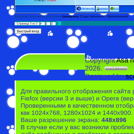
Статус:
Offline
Форум
»
Разное
»
Все обо всем
»
Цепанулись
(Существительное » Прилагательное)
3
Страница
3
из
3
«
1
2
Copyright
Asa n
2026.
Designed by
sc
Для правильного отображения сайта 
Fiefox (версии 3 и выше) и Opera (вер
Проверенными в качественном отобр
как 1024x768, 1280x1024 и 1440x900.
Ваше разрешение экрана:
448x896
В случае если у вас возникли пробле