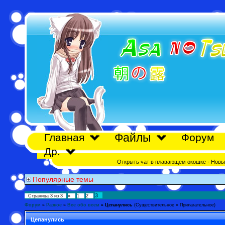
Файлы
Главная
Форум
Др.
Открыть чат в плавающем окошке
·
Новы
Популярные темы
3
Страница
3
из
3
«
1
2
Форум
»
Разное
»
Все обо всем
»
Цепанулись
(Существительное » Прилагательное)
Цепанулись