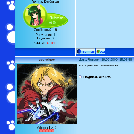
Группа: Клубовцы
Сообщений:
19
Репутация:
1
Подарки:
0
Статус:
Offline
scorpinoc
Дата: Четверг, 19.02.2009, 15:06:58
погодная нестабильность
Подпись скрыта
Admin ( Ня! )