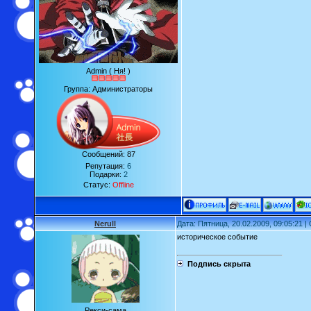
Admin ( Ня! )
Группа: Администраторы
Сообщений:
87
Репутация:
6
Подарки:
2
Статус:
Offline
Nerull
Дата: Пятница, 20.02.2009, 09:05:21 
историческое событие
Подпись скрыта
Рекси-сама