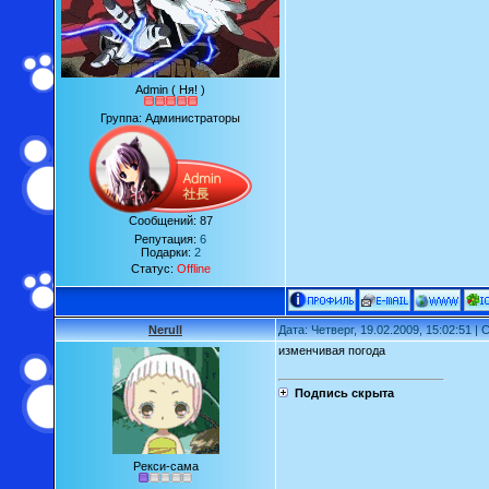
Admin ( Ня! )
Группа: Администраторы
Сообщений:
87
Репутация:
6
Подарки:
2
Статус:
Offline
Nerull
Дата: Четверг, 19.02.2009, 15:02:51 
изменчивая погода
Подпись скрыта
Рекси-сама