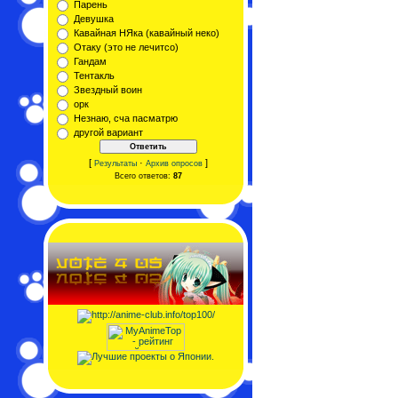
Парень
Девушка
Кавайная НЯка (кавайный неко)
Отаку (это не лечитсо)
Гандам
Тентакль
Звездный воин
орк
Незнаю, сча пасматрю
другой вариант
[
·
]
Результаты
Архив опросов
Всего ответов:
87