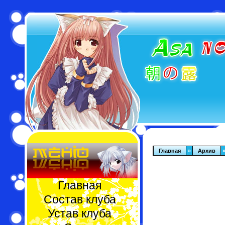
Главная
»
Архив
Главная
Состав клуба
Устав клуба