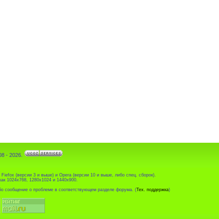
8 - 2026.
iefox (версии 3 и выше) и Opera (версии 10 и выше, либо спец. сборок).
ак 1024x768, 1280x1024 и 1440x900.
ибо сообщение о проблеме в соответствующем разделе форума. (
Тех. поддержка
)