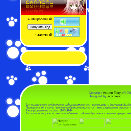
Анимированный:
Статичный:
Copyright
Asa no Tsuyu
© 200
Designed by
scorpinoc
Для правильного отображения сайта рекомендуется использовать браузеры Mozilla F
Проверенными в качественном отображении являются такие разрешения экранов, к
Ваше разрешение экрана:
1344x1024
В случае если у вас возникли проблемы с сайтом обратитесь к администрации, л