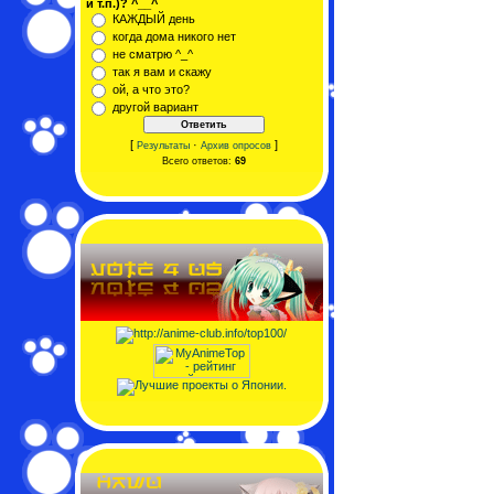
и т.п.)? ^__^
КАЖДЫЙ день
когда дома никого нет
не сматрю ^_^
так я вам и скажу
ой, а что это?
другой вариант
[
·
]
Результаты
Архив опросов
Всего ответов:
69