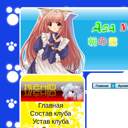
Главная
»
Архив
Главная
Состав клуба
Устав клуба