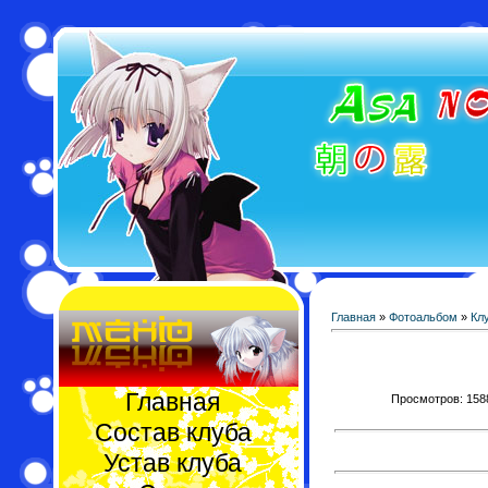
Главная
»
Фотоальбом
»
Кл
Главная
Просмотров: 1588 
Состав клуба
Устав клуба