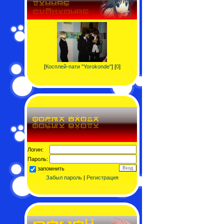
[
Косплей-пати "Yorokonde"
] [
0
]
Логин:
Пароль:
запомнить
Забыл пароль
|
Регистрация