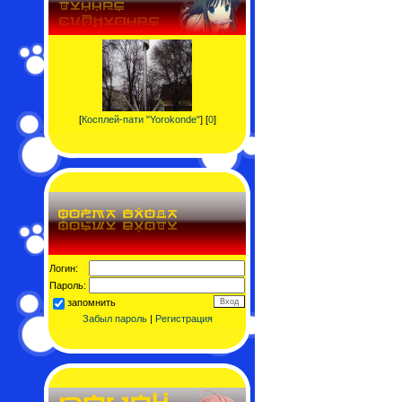
[
Косплей-пати "Yorokonde"
] [
0
]
Логин:
Пароль:
запомнить
Забыл пароль
|
Регистрация