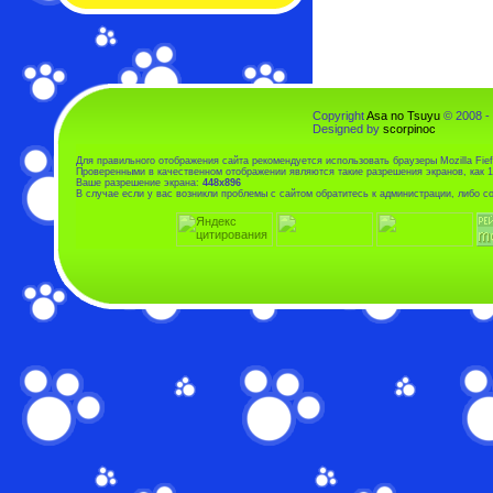
Copyright
Asa no Tsuyu
© 2008 -
Designed by
scorpinoc
Для правильного отображения сайта рекомендуется использовать браузеры Mozilla Fiefo
Проверенными в качественном отображении являются такие разрешения экранов, как 1
Ваше разрешение экрана:
448x896
В случае если у вас возникли проблемы с сайтом обратитесь к администрации, либо 