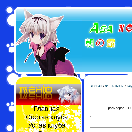
Главная
»
Фотоальбом
»
Кл
Главная
Просмотров: 1141 
Состав клуба
Устав клуба