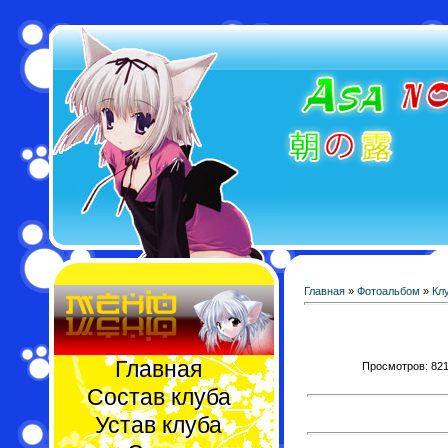
Главная
»
Фотоальбом
»
Кл
Главная
Просмотров: 821 
Состав клуба
Устав клуба