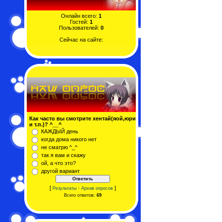
Онлайн всего:
1
Гостей:
1
Пользователей:
0
Сейчас на сайте:
Как часто вы смотрите хентай(яой,юри
и т.п.)? ^__^
КАЖДЫЙ день
когда дома никого нет
не сматрю ^_^
так я вам и скажу
ой, а что это?
другой вариант
[
·
]
Результаты
Архив опросов
Всего ответов:
69