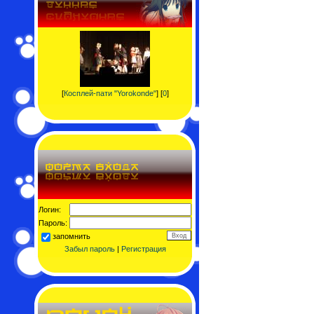
[
Косплей-пати "Yorokonde"
] [
0
]
Логин:
Пароль:
запомнить
Забыл пароль
|
Регистрация