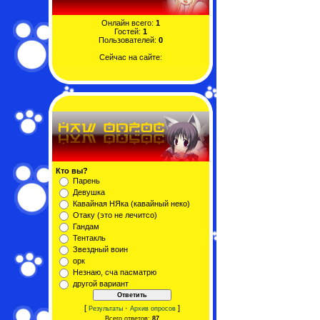
Онлайн всего:
1
Гостей:
1
Пользователей:
0
Сейчас на сайте:
Кто вы?
Парень
Девушка
Кавайная НЯка (кавайный неко)
Отаку (это не лечитсо)
Гандам
Тентакль
Звездный воин
орк
Незнаю, сча пасматрю
другой вариант
[
·
]
Результаты
Архив опросов
Всего ответов:
87