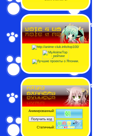
Анимированный:
Статичный: