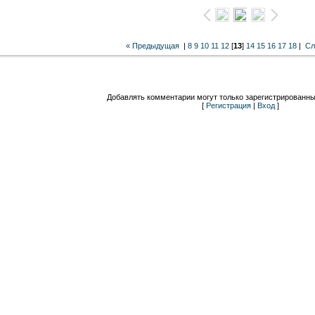
« Предыдущая
|
8
9
10
11
12
[
13
]
14
15
16
17
18
|
Сл
Добавлять комментарии могут только зарегистрированны
[
Регистрация
|
Вход
]