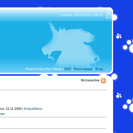
Суббота, 08.08.2026,
8:39:10
Приветствую Вас
Гость
|
RSS
|
Регистрация
|
Вход
Фотоальбом
та: 23.11.2008 |
EmiyaShirou
ере