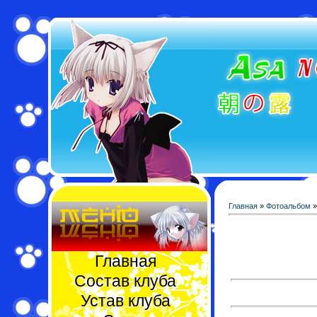
Главная
»
Фотоальбом
Главная
Состав клуба
Устав клуба