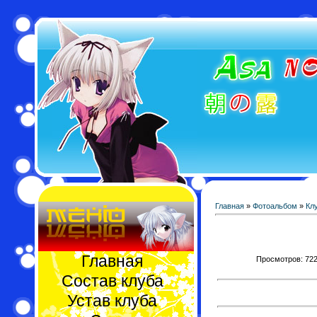
Главная
»
Фотоальбом
»
Кл
Главная
Просмотров: 722 
Состав клуба
Устав клуба