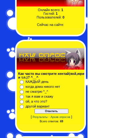
Онлайн всего:
1
Гостей:
1
Пользователей:
0
Сейчас на сайте:
Как часто вы смотрите хентай(яой,юри
и т.п.)? ^__^
КАЖДЫЙ день
когда дома никого нет
не сматрю ^_^
так я вам и скажу
ой, а что это?
другой вариант
[
·
]
Результаты
Архив опросов
Всего ответов:
69