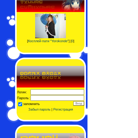
[
Косплей-пати "Yorokonde"
] [
0
]
Логин:
Пароль:
запомнить
Забыл пароль
|
Регистрация