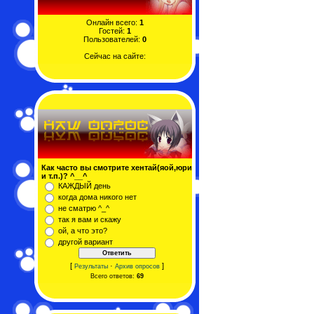
Онлайн всего:
1
Гостей:
1
Пользователей:
0
Сейчас на сайте:
Как часто вы смотрите хентай(яой,юри
и т.п.)? ^__^
КАЖДЫЙ день
когда дома никого нет
не сматрю ^_^
так я вам и скажу
ой, а что это?
другой вариант
[
·
]
Результаты
Архив опросов
Всего ответов:
69