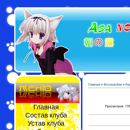
Главная
»
Фотоальбом
»
Кл
Главная
Просмотров: 778 
Состав клуба
Устав клуба