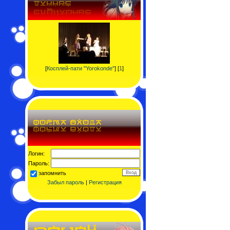
[
Косплей-пати "Yorokonde"
] [
1
]
Логин:
Пароль:
запомнить
Забыл пароль
|
Регистрация