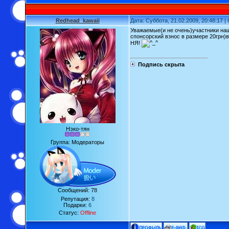
Redhead_kawaii
Дата: Суббота, 21.02.2009, 20:48:17 
Уважаемые(и не очень)участники на
спонсорский взнос в размере 20грн)
НЯ!
Подпись скрыта
Нэко-тян
Группа: Модераторы
Сообщений:
78
Репутация:
8
Подарки:
6
Статус:
Offline