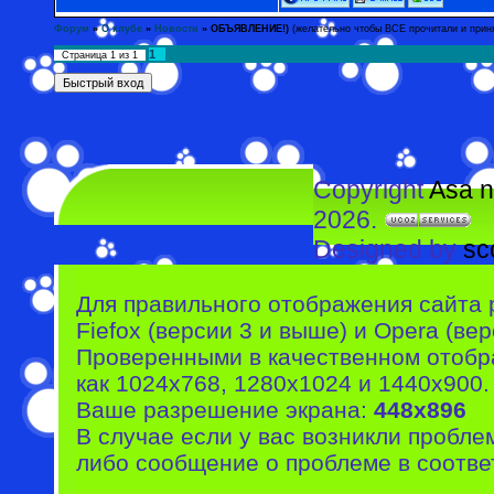
Форум
»
О клубе
»
Новости
»
ОБЪЯВЛЕНИЕ!)
(желательно чтобы ВСЕ прочитали и приня
1
Страница
1
из
1
Copyright
Asa n
2026.
Designed by
sc
Для правильного отображения сайта 
Fiefox (версии 3 и выше) и Opera (вер
Проверенными в качественном отобр
как 1024x768, 1280x1024 и 1440x900.
Ваше разрешение экрана:
448x896
В случае если у вас возникли пробле
либо сообщение о проблеме в соотве