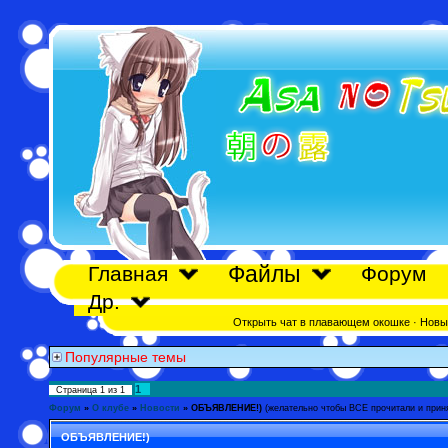
Файлы
Главная
Форум
Др.
Открыть чат в плавающем окошке
·
Новы
Популярные темы
1
Страница
1
из
1
Форум
»
О клубе
»
Новости
»
ОБЪЯВЛЕНИЕ!)
(желательно чтобы ВСЕ прочитали и приня
ОБЪЯВЛЕНИЕ!)