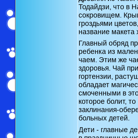
Тодайдзи, что в 
сокровищем. Крыш
гроздьями цветов,
название макета 
Главный обряд пр
ребенка из мале
чаем. Этим же ча
здоровья. Чай пр
гортензии, растущ
обладает магичес
смоченными в это
которое болит, т
заклинания-обере
больных детей.
Дети - главные д
в праздничные ш