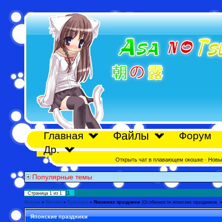
Файлы
Главная
Форум
Др.
Открыть чат в плавающем окошке
·
Новы
Популярные темы
1
Страница
1
из
1
Форум
»
Япония
»
Культура
»
Японские праздники
(Особенности японских праздников, 
Японские праздники