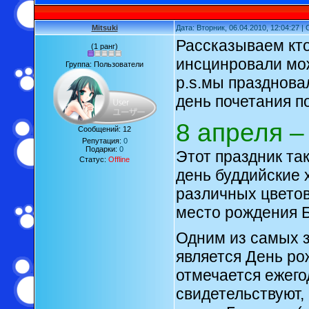
Mitsuki
Дата: Вторник, 06.04.2010, 12:04:27 
Рассказываем кто
(1 ранг)
инсцинровали мож
Группа: Пользователи
p.s.мы празднова
день почетания п
8 апреля 
Сообщений:
12
Репутация:
0
Подарки:
0
Этот праздник та
Статус:
Offline
день буддийские
различных цветов
место рождения 
Одним из самых з
является День ро
отмечается ежего
свидетельствуют, 