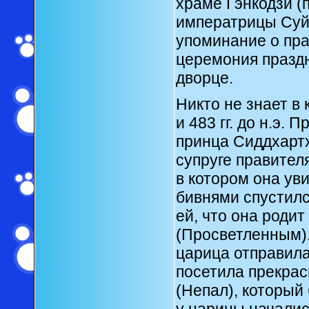
храме Гэнкодзи (
императрицы Суй
упоминание о праз
церемония празд
дворце.
Никто не знает в 
и 483 гг. до н.э.
принца Сиддхартх
супруге правител
в котором она ув
бивнями спустилс
ей, что она родит
(Просветленным).
царица отправила
посетила прекра
(Непал), который
у царицы началис