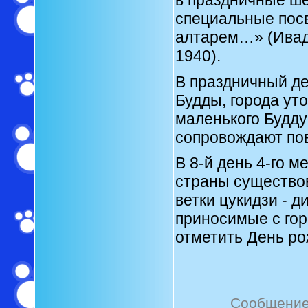
специальные пос
алтарем…» (Ивадо
1940).
В праздничный де
Будды, города ут
маленького Будду
сопровождают пово
В 8-й день 4-го м
страны существо
ветки цукидзи - д
приносимые с гор
отметить День ро
Сообщение