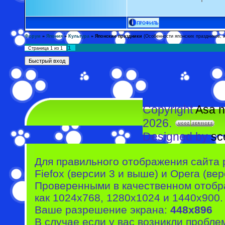
Форум
»
Япония
»
Культура
»
Японские праздники
(Особенности японских праздников, 
1
Страница
1
из
1
Copyright
Asa n
2026.
Designed by
sc
Для правильного отображения сайта 
Fiefox (версии 3 и выше) и Opera (вер
Проверенными в качественном отобр
как 1024x768, 1280x1024 и 1440x900.
Ваше разрешение экрана:
448x896
В случае если у вас возникли пробле