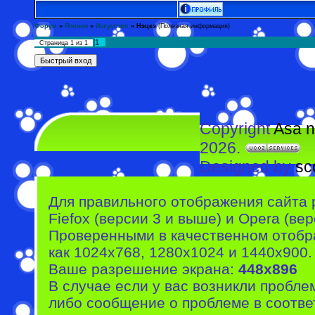
Форум
»
Япония
»
Искусство
»
Нэцкэ
(Полезная информация)
1
Страница
1
из
1
Copyright
Asa n
2026.
Designed by
sc
Для правильного отображения сайта 
Fiefox (версии 3 и выше) и Opera (вер
Проверенными в качественном отобр
как 1024x768, 1280x1024 и 1440x900.
Ваше разрешение экрана:
448x896
В случае если у вас возникли пробле
либо сообщение о проблеме в соотве