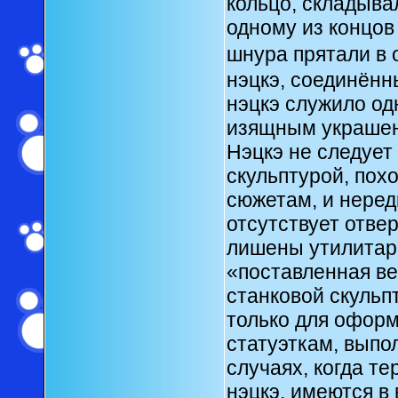
кольцо, складыва
одному из концов
шнура прятали в 
нэцкэ, соединённ
нэцкэ служило о
изящным украше
Нэцкэ не следует
скульптурой, пох
сюжетам, и неред
отсутствует отвер
лишены утилитар
«поставленная в
станковой скульп
только для оформ
статуэткам, выпо
случаях, когда те
нэцкэ, имеются в