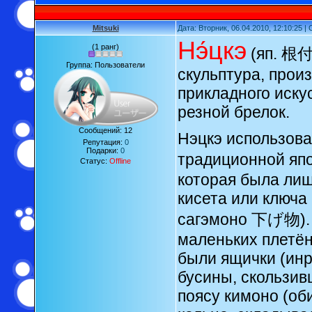
Mitsuki
Дата: Вторник, 06.04.2010, 12:10:25 
Нэ́цкэ
(1 ранг)
(яп. 根付
Группа: Пользователи
скульптура, прои
прикладного иску
резной брелок.
Сообщений:
12
Нэцкэ использова
Репутация:
0
Подарки:
0
традиционной япо
Статус:
Offline
которая была ли
кисета или ключа
сагэмоно 下げ物). 
маленьких плетён
были ящички (инр
бусины, скользив
поясу кимоно (об