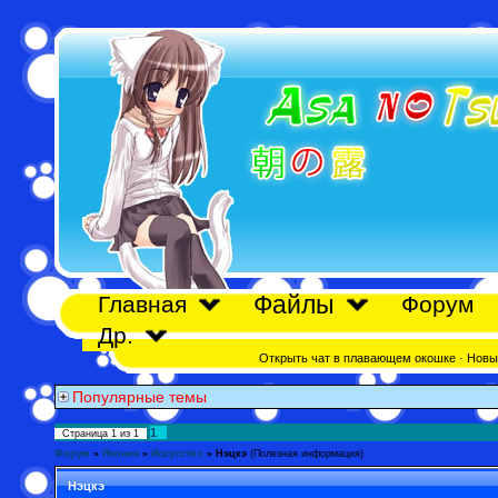
Файлы
Главная
Форум
Др.
Открыть чат в плавающем окошке
·
Новы
Популярные темы
1
Страница
1
из
1
Форум
»
Япония
»
Искусство
»
Нэцкэ
(Полезная информация)
Нэцкэ