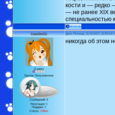
кости и — редко 
— не ранее XIX в
специальностью к
СашаSeeZis
Дата: Пятница, 31.03.2017, 22:59:14 
никогда об этом
(1 ранг)
Группа: Пользователи
Сообщений:
5
Репутация:
0
Подарки:
0
Статус:
Offline