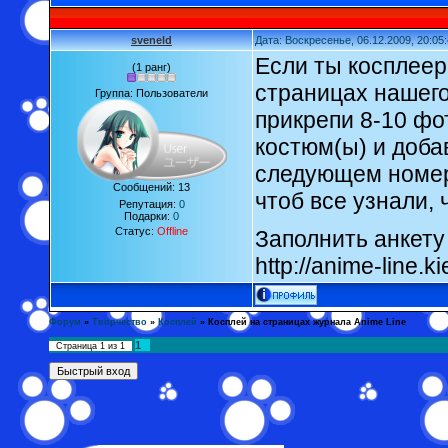
sveneld
Дата: Воскресенье, 06.12.2009, 20:05
Если ты косплеер
(1 ранг)
страницах нашего
Группа: Пользователи
прикрепи 8-10 фо
костюм(ы) и добав
следующем номер
Сообщений:
13
чтоб все узнали, 
Репутация:
0
Подарки:
0
Статус:
Offline
Заполнить анкету
http://anime-line.
Форум
»
Творчество
»
Косплей
»
Косплей на страницах журнала Anime Line
1
Страница
1
из
1