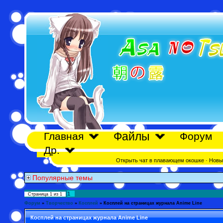
Файлы
Главная
Форум
Др.
Открыть чат в плавающем окошке
·
Новы
Популярные темы
1
Страница
1
из
1
Форум
»
Творчество
»
Косплей
»
Косплей на страницах журнала Anime Line
Косплей на страницах журнала Anime Line