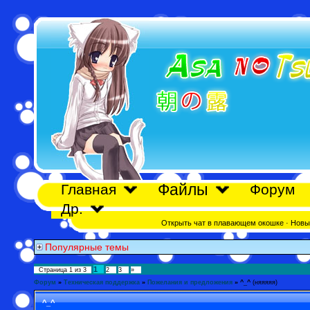
Файлы
Главная
Форум
Др.
Открыть чат в плавающем окошке
·
Новы
Популярные темы
1
Страница
1
из
3
2
3
»
Форум
»
Техническая поддержка
»
Пожелания и предложения
»
^_^
(няяяяя)
^_^