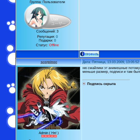
Группа: Пользователи
Сообщений:
3
Репутация:
0
Подарки:
0
Статус:
Offline
scorpinoc
Дата: Пятница, 13.03.2009, 13:05:5
ню смайлики эт анимешные потому и
меньше размер, подписи и там был
Подпись скрыта
Admin ( Ня! )