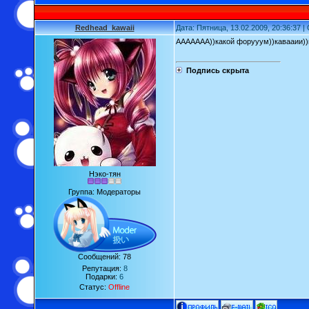
Redhead_kawaii
Дата: Пятница, 13.02.2009, 20:36:37 
ААААААА))какой форууум))кавааии)
Подпись скрыта
Нэко-тян
Группа: Модераторы
Сообщений:
78
Репутация:
8
Подарки:
6
Статус:
Offline