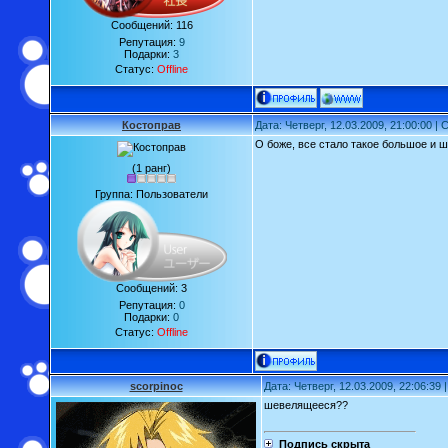
Сообщений:
116
Репутация:
9
Подарки:
3
Статус:
Offline
Костоправ
Дата: Четверг, 12.03.2009, 21:00:00 
О боже, все стало такое большое и 
(1 ранг)
Группа: Пользователи
Сообщений:
3
Репутация:
0
Подарки:
0
Статус:
Offline
scorpinoc
Дата: Четверг, 12.03.2009, 22:06:39
шевелящееся??
Подпись скрыта