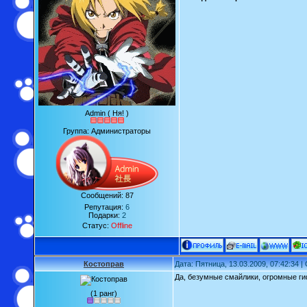
Admin ( Ня! )
Группа: Администраторы
Сообщений:
87
Репутация:
6
Подарки:
2
Статус:
Offline
Костоправ
Дата: Пятница, 13.03.2009, 07:42:34 
Да, безумные смайлики, огромные ги
(1 ранг)