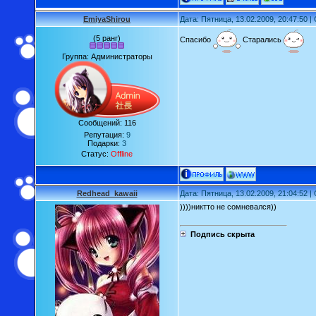
EmiyaShirou
Дата: Пятница, 13.02.2009, 20:47:50 
(5 ранг)
Спасибо
Старались
Группа: Администраторы
Сообщений:
116
Репутация:
9
Подарки:
3
Статус:
Offline
Redhead_kawaii
Дата: Пятница, 13.02.2009, 21:04:52 
))))никтто не сомневался))
Подпись скрыта