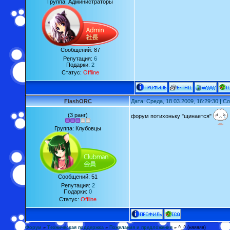
Группа: Администраторы
Сообщений:
87
Репутация:
6
Подарки:
2
Статус:
Offline
FlashORC
Дата: Среда, 18.03.2009, 16:29:30 | 
(3 ранг)
форум потихоньку "щинается"
Группа: Клубовцы
Сообщений:
51
Репутация:
2
Подарки:
0
Статус:
Offline
Форум
»
Техническая поддержка
»
Пожелания и предложения
»
^_^
(няяяяя)