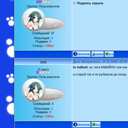
Подпись скрыта
Группа: Пользователи
Сообщений:
37
Репутация:
3
Подарки:
0
Статус:
Offline
web
Дата: Воскресенье, 15.02.2009, 00:18
to redbull
, ну типа КАВАЙНО или как
(1 ранг)
а старый так и не рубанули до конца
Группа: Пользователи
Сообщений:
4
Репутация:
1
Подарки:
0
Статус:
Offline