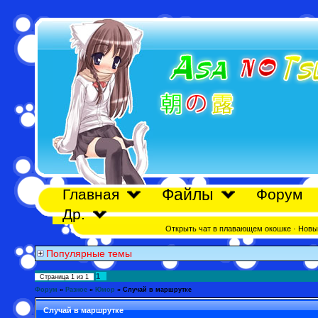
Файлы
Главная
Форум
Др.
Открыть чат в плавающем окошке
·
Новы
Популярные темы
1
Страница
1
из
1
Форум
»
Разное
»
Юмор
»
Случай в маршрутке
Случай в маршрутке