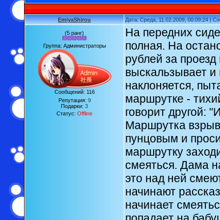
EmiyaShirou
Дата: Среда, 11.02.2009, 00:09:24 | 
На передних сиде
(5 ранг)
полная. На остан
Группа: Администраторы
рублей за проезд 
выскальзывает и 
наклоняется, пыта
Сообщений:
116
маршрутке - тихи
Репутация:
9
Подарки:
3
говорит другой: "
Статус:
Offline
Маршрутка взрыва
пунцовым и проси
маршрутку заход
смеяться. Дама н
это над ней смею
начинают рассказ
начинает смеяться
попадает на бабу