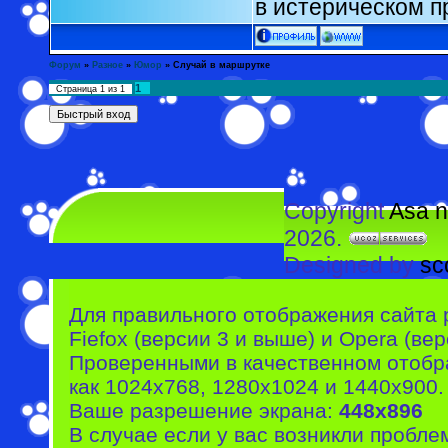
в истерическом 
Форум
»
Разное
»
Юмор
»
Случай в маршрутке
1
Страница
1
из
1
Copyright
Asa n
2026.
Designed by
sc
Для правильного отображения сайта 
Fiefox (версии 3 и выше) и Opera (вер
Проверенными в качественном отобр
как 1024x768, 1280x1024 и 1440x900.
Ваше разрешение экрана:
448x896
В случае если у вас возникли пробле