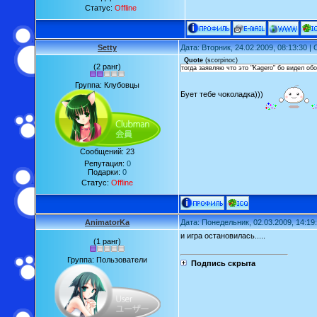
Статус:
Offline
Setty
Дата: Вторник, 24.02.2009, 08:13:30 
Quote
(
scorpinoc
)
(2 ранг)
тогда заявляю что это "Kagero" бо видел об
Группа: Клубовцы
Бует тебе чоколадка)))
Сообщений:
23
Репутация:
0
Подарки:
0
Статус:
Offline
AnimatorKa
Дата: Понедельник, 02.03.2009, 14:1
и игра остановилась.....
(1 ранг)
Группа: Пользователи
Подпись скрыта