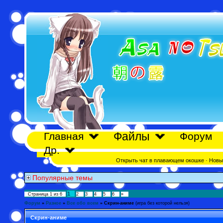
Файлы
Главная
Форум
Др.
Открыть чат в плавающем окошке
·
Новы
Популярные темы
1
Страница
1
из
6
2
3
4
5
6
»
Форум
»
Разное
»
Все обо всем
»
Скрин-аниме
(игра без которой нельзя)
Скрин-аниме