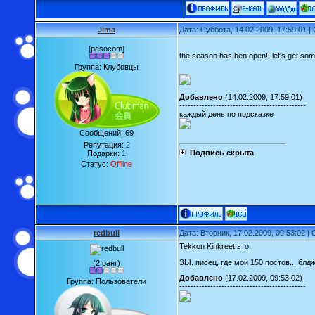
Jima
Дата: Суббота, 14.02.2009, 17:59:01 
[pasocom]
the season has ben open!! let's get som
Группа: Клубовцы
Добавлено
(14.02.2009, 17:59:01)
---------------------------------------------
каждый день по подсказке
Сообщений:
69
Репутация:
2
Подпись скрыта
Подарки:
1
Статус:
Offline
redbull
Дата: Вторник, 17.02.2009, 09:53:02 
Tekkon Kinkreet это.
ЗЫ. писец, где мои 150 постов... блдж
(2 ранг)
Добавлено
(17.02.2009, 09:53:02)
Группа: Пользователи
---------------------------------------------