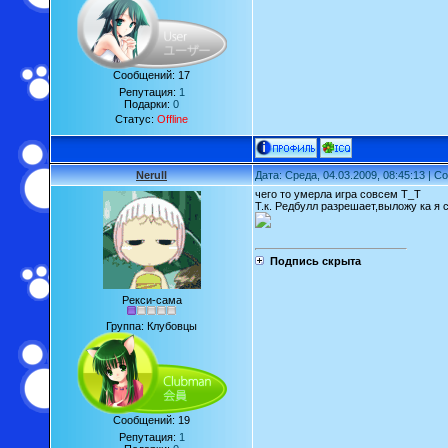
Сообщений:
17
Репутация:
1
Подарки:
0
Статус:
Offline
Nerull
Дата: Среда, 04.03.2009, 08:45:13 | 
чего то умерла игра совсем Т_Т
Т.к. Редбулл разрешает,выложу ка я с
Подпись скрыта
Рекси-сама
Группа: Клубовцы
Сообщений:
19
Репутация:
1