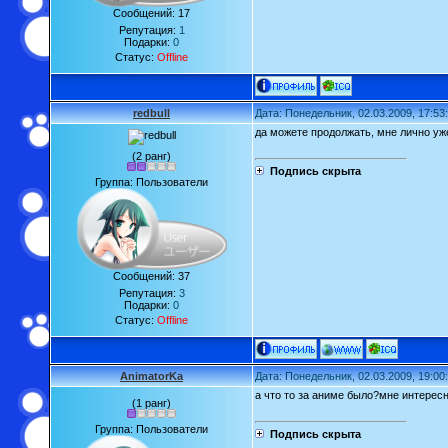
Сообщений:
17
Репутация:
1
Подарки:
0
Статус:
Offline
redbull
Дата: Понедельник, 02.03.2009, 17:5
да можете продолжать, мне лично уж
(2 ранг)
Подпись скрыта
Группа: Пользователи
Сообщений:
37
Репутация:
3
Подарки:
0
Статус:
Offline
AnimatorKa
Дата: Понедельник, 02.03.2009, 19:0
а что то за аниме было?мне интерес
(1 ранг)
Группа: Пользователи
Подпись скрыта