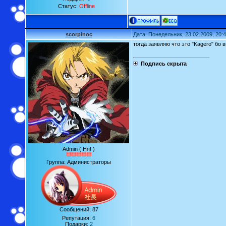
Статус:
Offline
scorpinoc
Дата: Понедельник, 23.02.2009, 20:
тогда заявляю что это "Kagero" бо 
Подпись скрыта
Admin ( Ня! )
Группа: Администраторы
Сообщений:
87
Репутация:
6
Подарки:
2