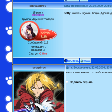
EmiyaShirou
Дата: Воскресенье, 22.02.2009, 22:59
(5 ранг)
Setty
, кажись Jigoku Shoujo (Адская 
Группа: Администраторы
Сообщений:
116
Репутация:
9
Подарки:
3
Статус:
Offline
scorpinoc
Дата: Воскресенье, 22.02.2009, 23:
наскок мне кажетсо эт вобще не ани
Подпись скрыта