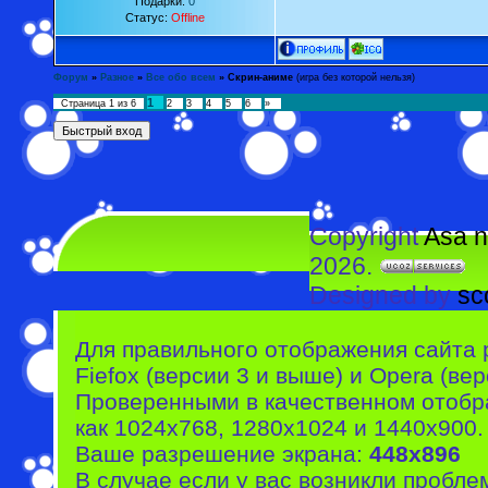
Подарки:
0
Статус:
Offline
Форум
»
Разное
»
Все обо всем
»
Скрин-аниме
(игра без которой нельзя)
1
Страница
1
из
6
2
3
4
5
6
»
Copyright
Asa n
2026.
Designed by
sc
Для правильного отображения сайта 
Fiefox (версии 3 и выше) и Opera (вер
Проверенными в качественном отобр
как 1024x768, 1280x1024 и 1440x900.
Ваше разрешение экрана:
448x896
В случае если у вас возникли пробле