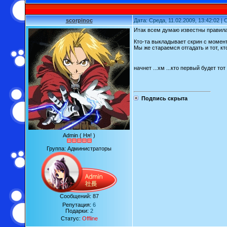
scorpinoc
Дата: Среда, 11.02.2009, 13:42:02 
Итак всем думаю известны правила
Кто-та выкладывает скрин с моменто
Мы же стараемся отгадать и тот, кт
начнет ...хм ...кто первый будет тот 
Подпись скрыта
Admin ( Ня! )
Группа: Администраторы
Сообщений:
87
Репутация:
6
Подарки:
2
Статус:
Offline