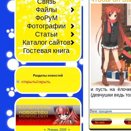
Связь
Файлы
ФоРуМ
Фотографии
Статьи
Каталог сайтов
Гостевая книга
Разделы новостей
открыть/скрыть
и пусть на ёлочк
(девчушки ведь тож
Теги:
праздник
Категория:
Пр
No item
11
«
Январь 2009
»