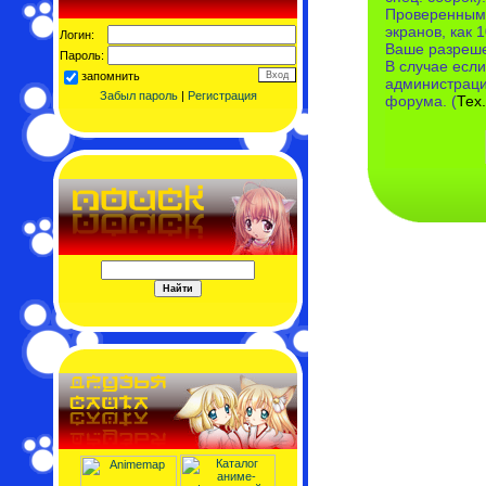
Проверенными
экранов, как 
Логин:
Ваше разреше
Пароль:
В случае если
запомнить
администраци
Забыл пароль
|
Регистрация
форума. (
Тех