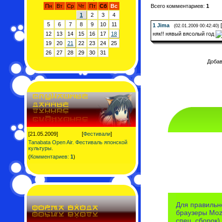
Пн
Вт
Ср
Чт
Пт
Сб
Вс
Всего комментариев:
1
1
2
3
4
5
6
7
8
9
10
11
1
Jima
[
(02.01.2009 00:42:40)
няк!! нявый вясолый год
12
13
14
15
16
17
18
19
20
21
22
23
24
25
26
27
28
29
30
31
Добав
[21.05.2009]
[
Фестивали
]
Tanabata Open Air. Фестиваль японской
культуры.
(
Комментариев:
1
)
Для правильн
браузеры Mozi
спец. сборок).