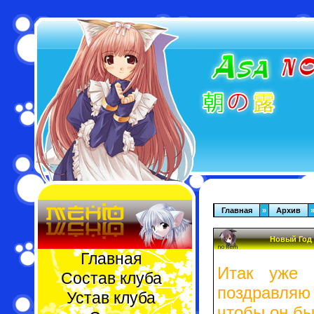
Главная
»
Архив
Новый Год
Главная
Итак уже н
Состав клуба
поздравляю
Устав клуба
чтобы он б