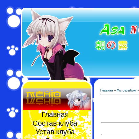
Главная
»
Фотоальбом
Главная
Состав клуба
Устав клуба