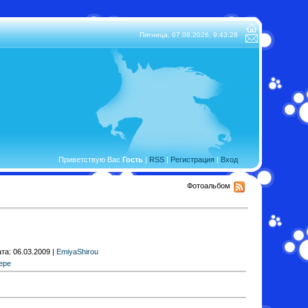
Пятница, 07.08.2026,
9:43:28
Приветствую Вас
Гость
|
RSS
|
Регистрация
|
Вход
Фотоальбом
та: 06.03.2009 |
EmiyaShirou
ере