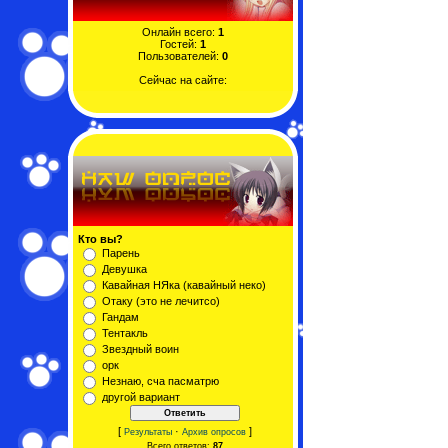
Онлайн всего:
1
Гостей:
1
Пользователей:
0
Сейчас на сайте:
Кто вы?
Парень
Девушка
Кавайная НЯка (кавайный неко)
Отаку (это не лечитсо)
Гандам
Тентакль
Звездный воин
орк
Незнаю, сча пасматрю
другой вариант
[
·
]
Результаты
Архив опросов
Всего ответов:
87