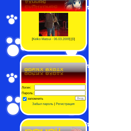
[
Keiko Matsui - 06.03.2009
] [
0
]
Логин:
Пароль:
запомнить
Забыл пароль
|
Регистрация