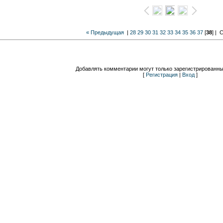
« Предыдущая
|
28
29
30
31
32
33
34
35
36
37
[
38
] |
С
Добавлять комментарии могут только зарегистрированны
[
Регистрация
|
Вход
]