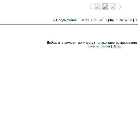
« Предыдущая
|
28
29
30
31
32
33
[
34
]
35
36
37
38
|
С
Добавлять комментарии могут только зарегистрированны
[
Регистрация
|
Вход
]