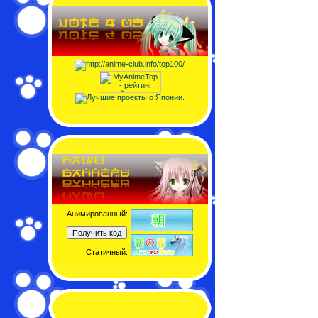
Анимированный:
Статичный: