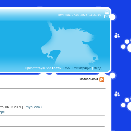
Пятница, 07.08.2026,
11:21:10
Приветствую Вас
Гость
|
RSS
|
Регистрация
|
Вход
Фотоальбом
та: 06.03.2009 |
EmiyaShirou
ере