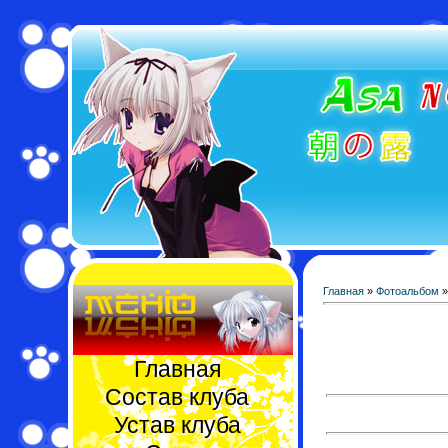
Главная
»
Фотоальбом
Главная
Состав клуба
Устав клуба