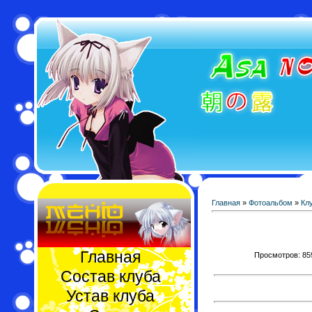
Главная
»
Фотоальбом
»
Кл
Главная
Просмотров: 859 
Состав клуба
Устав клуба