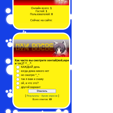
Онлайн всего:
1
Гостей:
1
Пользователей:
0
Сейчас на сайте:
Как часто вы смотрите хентай(яой,юри
и т.п.)? ^__^
КАЖДЫЙ день
когда дома никого нет
не сматрю ^_^
так я вам и скажу
ой, а что это?
другой вариант
[
·
]
Результаты
Архив опросов
Всего ответов:
69