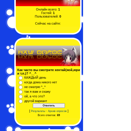
Онлайн всего:
1
Гостей:
1
Пользователей:
0
Сейчас на сайте:
Как часто вы смотрите хентай(яой,юри
и т.п.)? ^__^
КАЖДЫЙ день
когда дома никого нет
не сматрю ^_^
так я вам и скажу
ой, а что это?
другой вариант
[
·
]
Результаты
Архив опросов
Всего ответов:
69