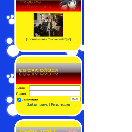
[
Косплей-пати "Yorokonde"
] [
0
]
Логин:
Пароль:
запомнить
Забыл пароль
|
Регистрация