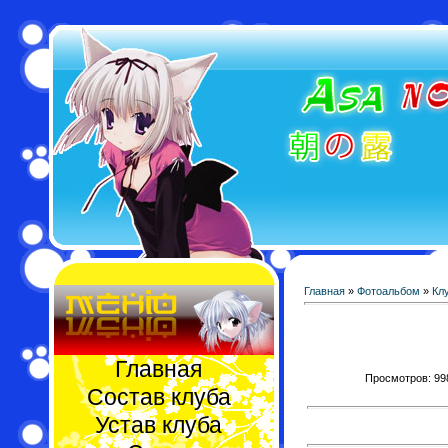
Главная
»
Фотоальбом
»
Кл
Главная
Просмотров: 998 
Состав клуба
Устав клуба