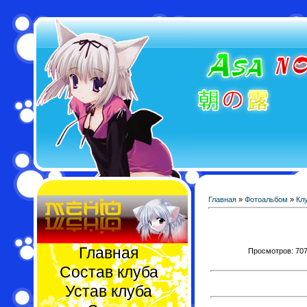
Главная
»
Фотоальбом
»
Кл
Главная
Просмотров: 707 
Состав клуба
Устав клуба