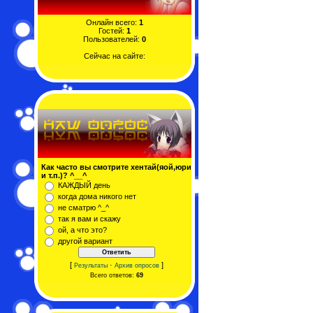
Онлайн всего:
1
Гостей:
1
Пользователей:
0
Сейчас на сайте:
Как часто вы смотрите хентай(яой,юри
и т.п.)? ^__^
КАЖДЫЙ день
когда дома никого нет
не сматрю ^_^
так я вам и скажу
ой, а что это?
другой вариант
[
·
]
Результаты
Архив опросов
Всего ответов:
69