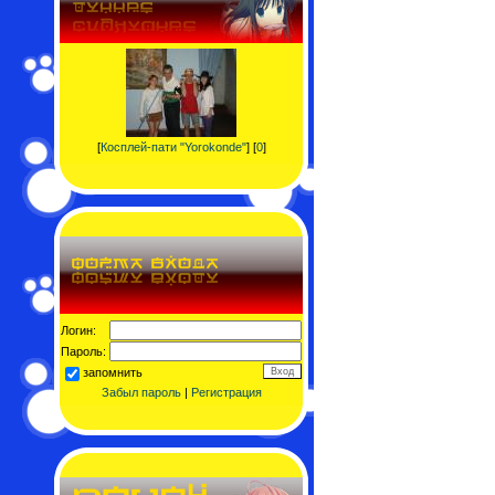
[
Косплей-пати "Yorokonde"
] [
0
]
Логин:
Пароль:
запомнить
Забыл пароль
|
Регистрация