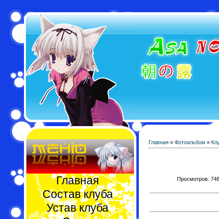
Главная
»
Фотоальбом
»
Кл
Главная
Просмотров: 748 
Состав клуба
Устав клуба