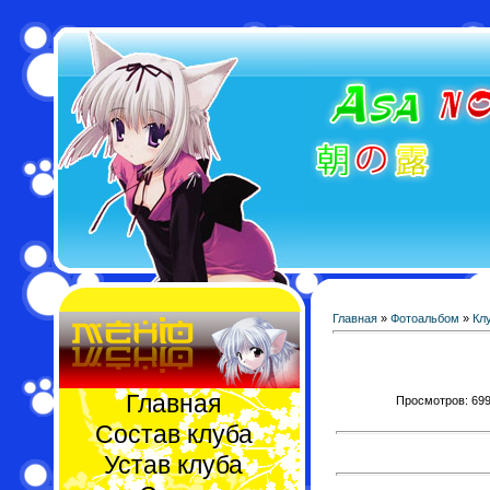
Главная
»
Фотоальбом
»
Кл
Главная
Просмотров: 699 
Состав клуба
Устав клуба