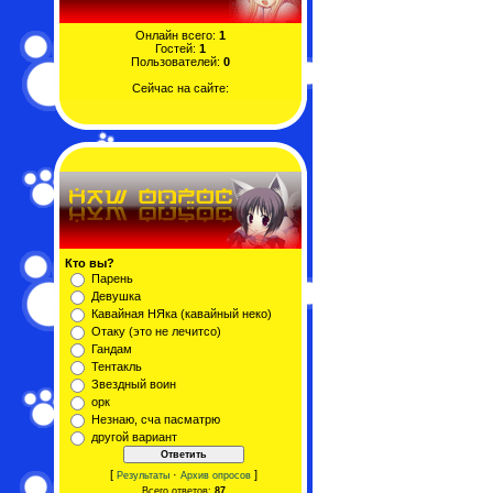
Онлайн всего:
1
Гостей:
1
Пользователей:
0
Сейчас на сайте:
Кто вы?
Парень
Девушка
Кавайная НЯка (кавайный неко)
Отаку (это не лечитсо)
Гандам
Тентакль
Звездный воин
орк
Незнаю, сча пасматрю
другой вариант
[
·
]
Результаты
Архив опросов
Всего ответов:
87