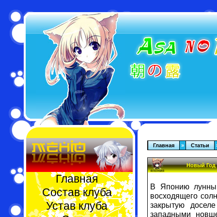
Главная
»
Статьи
Новый Год
Главная
В Японию лунный
Состав клуба
восходящего солнц
Устав клуба
закрытую досел
западными новше