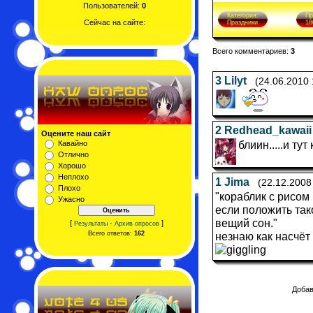
Пользователей:
0
Категория:
Пр
Сейчас на сайте:
Праздники
18
Всего комментариев:
3
3
Lilyt
(24.06.2010 
2
Redhead_kawaii
Оцените наш сайт
блиин.....и ту
Кавайно
Отлично
Хорошо
Неплохо
1
Jima
(22.12.2008
Плохо
"кораблик с рисом
Ужасно
если положить так
вещий сон."
[
·
]
Результаты
Архив опросов
Всего ответов:
162
незнаю как насчёт 
Добав