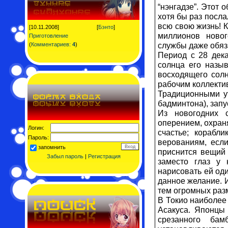
“нэнгадзе”. Этот 
хотя бы раз посла
всю свою жизнь! К
[10.11.2008]
[
Бэнто
]
миллионов новог
Приготовление
службы даже обяз
(
Комментариев:
4
)
Период с 28 дек
солнца его назы
восходящего солн
рабочим коллектив
Традиционными ут
бадминтона), зап
Из новогодних 
оперением, охраня
Логин:
счастье; корабл
Пароль:
верованиям, если
запомнить
приснится вещий 
Забыл пароль
|
Регистрация
заместо глаз у 
нарисовать ей оди
данное желание. И
тем огромных раз
В Токио наиболее
Асакуса. Японцы 
срезанного ба