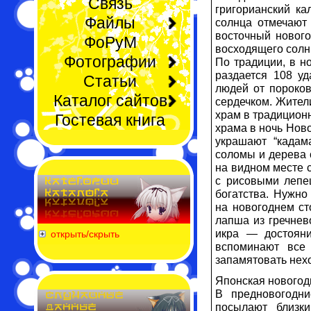
Связь
григорианский ка
Файлы
солнца отмечают 
восточный нового
ФоРуМ
восходящего солн
Фотографии
По традиции, в н
раздается 108 уд
Статьи
людей от пороков
Каталог сайтов
сердечком. Жител
храм в традицион
Гостевая книга
храма в ночь Нов
украшают “кадам
соломы и дерева 
на видном месте 
с рисовыми лепе
богатства. Нужно
на новогоднем ст
лапша из гречнев
икра — достояни
открыть/скрыть
вспоминают все
запамятовать нех
Японская новогод
В предновогодни
посылают близк