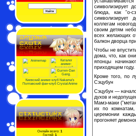
устанавливаются
символизирует до
блюда, как "о-с
символизирует д
коллегам новогод
своим детям небо
всех желающих о
балкон дворца при
Чтобы не впустит
дома, что, как он
японцы начинают
приходящем году.
Кроме того, по 
Киевский аниме-клуб Nakama's
Сэцубун
Полтавский фан-клуб Crystal Anime
Сэцубун — начало
духов и недопуще
Мамэ-маки ("мета
их по комнатам,
церемонии кажды
прогоняет демонов
Онлайн всего:
1
Гостей:
1