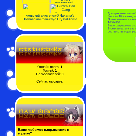
Для правильного отоб
Киевский аниме-клуб Nakama's
(версии 10 и выше, л
Полтавский фан-клуб Crystal Anime
Проверенными в каче
1440x900.
Ваше разрешение эк
В случае если у вас
соответствующем раз
Онлайн всего:
1
Гостей:
1
Пользователей:
0
Сейчас на сайте:
Ваше любимое направление в
музыке?