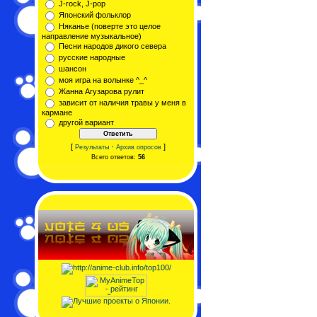
J-rock, J-pop
Японский фольклор
Няканье (поверте это целое
направление музыкальное)
Песни народов дикого севера
русские народные
шансон
моя игра на волынке ^_^
Жанна Агузарова рулит
зависит от наличия травы у меня в
кармане
другой вариант
[
·
]
Результаты
Архив опросов
Всего ответов:
56