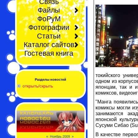
Связь
Файлы
ФоРуМ
Фотографии
Статьи
Каталог сайтов
Гостевая книга
токийского унив
Разделы новостей
одном из корпусо
открыть/скрыть
японцам, так и и
комиксов, видеои
"Манга появились
комиксы могли из
занимаются акад
японской культур
Сусуми Сибао (Sus
В качестве перво
«
Ноябрь 2009
»