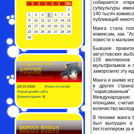
собирается отк
Пн
Вт
Ср
Чт
Пт
Сб
Вс
субкультуры име
1
140 тысяч комикс
2
3
4
5
6
7
8
публикаций некот
9
10
11
12
13
14
15
16
17
18
19
20
21
22
Манга стала по
23
24
25
26
27
28
29
комиксам, как "А
30
повести о мальчик
Бывшее правите
августовских выб
128 миллионов 
мультфильмов и п
заморозило эту и
Манга и аниме иг
в других стран
[28.04.2009]
[
Новости клуба
]
"нарисованным"
Новый дизайн сайта
Международную 
(
Комментариев:
0
)
японцами, считае
количество молод
В технике манга 
был выпущен в 
бестселлером за 