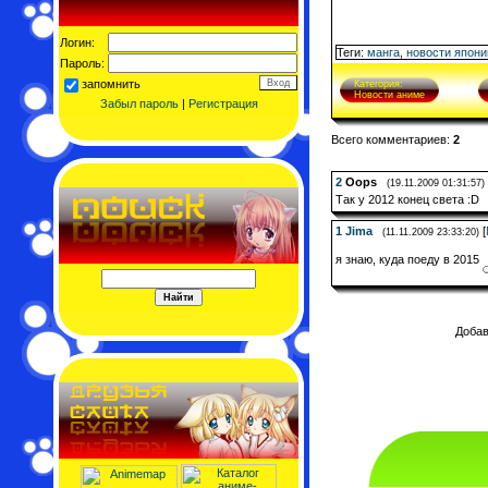
Логин:
Теги:
манга
,
новости япони
Пароль:
запомнить
Категория:
Новости аниме
Забыл пароль
|
Регистрация
Всего комментариев:
2
2
Oops
(19.11.2009 01:31:57)
Так у 2012 конец света :D
1
Jima
[
(11.11.2009 23:33:20)
я знаю, куда поеду в 2015
Добав