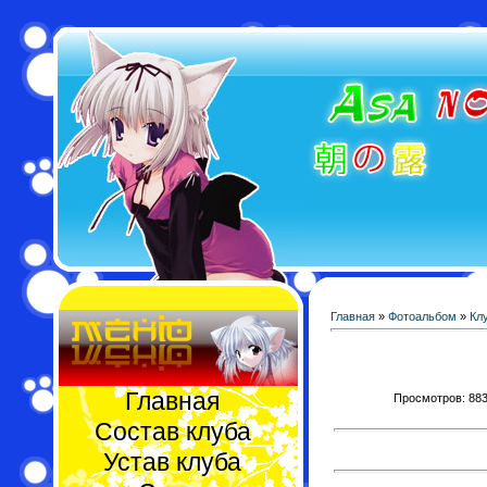
Главная
»
Фотоальбом
»
Кл
Главная
Просмотров: 883 
Состав клуба
Устав клуба