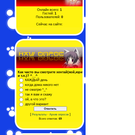
Онлайн всего:
1
Гостей:
1
Пользователей:
0
Сейчас на сайте:
Как часто вы смотрите хентай(яой,юри
и т.п.)? ^__^
КАЖДЫЙ день
когда дома никого нет
не сматрю ^_^
так я вам и скажу
ой, а что это?
другой вариант
[
·
]
Результаты
Архив опросов
Всего ответов:
69